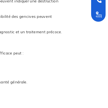
04 42 
euvent indiquer une destruction
Itinérai
sibilité des gencives peuvent
iagnostic et un traitement précoce.
fficace peut :
santé générale.