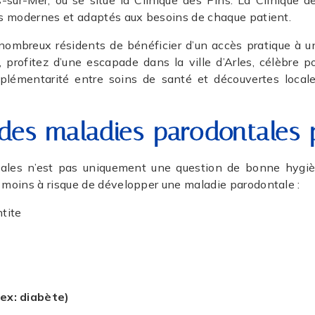
sur-Mer, où se situe la Clinique des Pins. La Clinique des
res modernes et adaptés aux besoins de chaque patient.
ombreux résidents de bénéficier d’un accès pratique à un
, profitez d’une escapade dans la ville d’Arles, célèbre
plémentarité entre soins de santé et découvertes locales
 des maladies parodontales
ales n’est pas uniquement une question de bonne hygiène
u moins à risque de développer une maladie parodontale :
ntite
(ex: diabète)