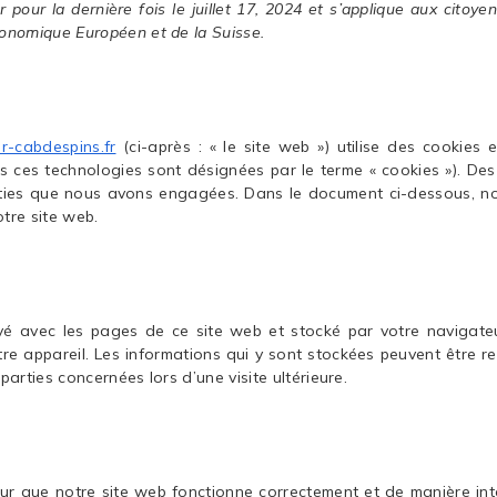
 pour la dernière fois le juillet 17, 2024 et s’applique aux citoye
onomique Européen et de la Suisse.
er-cabdespins.fr
(ci-après : « le site web ») utilise des cookies 
tes ces technologies sont désignées par le terme « cookies »). De
rties que nous avons engagées. Dans le document ci-dessous, n
otre site web.
oyé avec les pages de ce site web et stocké par votre navigateu
re appareil. Les informations qui y sont stockées peuvent être r
arties concernées lors d’une visite ultérieure.
our que notre site web fonctionne correctement et de manière int