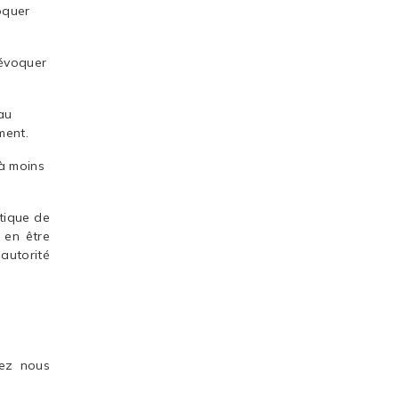
loquer
révoquer
au
ment.
à moins
itique de
 en être
autorité
lez nous