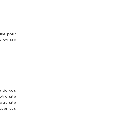
lisé pour
e balises
e de vos
otre site
otre site
oser ces