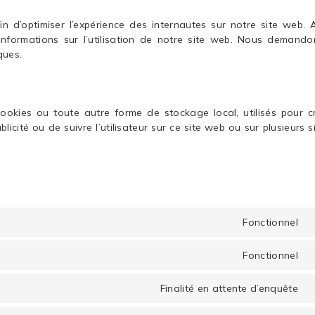
in d’optimiser l’expérience des internautes sur notre site web. 
informations sur l’utilisation de notre site web. Nous demando
ques.
ookies ou toute autre forme de stockage local, utilisés pour c
publicité ou de suivre l’utilisateur sur ce site web ou sur plusieurs 
Fonctionnel
C
t
Fonctionnel
s
C
w
t
Finalité en attente d’enquête
s
C
g
t