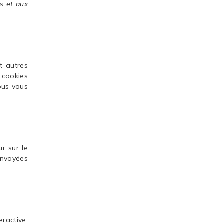
ns et aux
et autres
s cookies
ous vous
r sur le
envoyées
eractive.