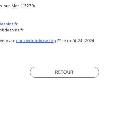
os-sur-Mer (13270)
espins.fr
abdespins.fr
sée avec
cookiedatabase.org
le août 24, 2024.
RETOUR