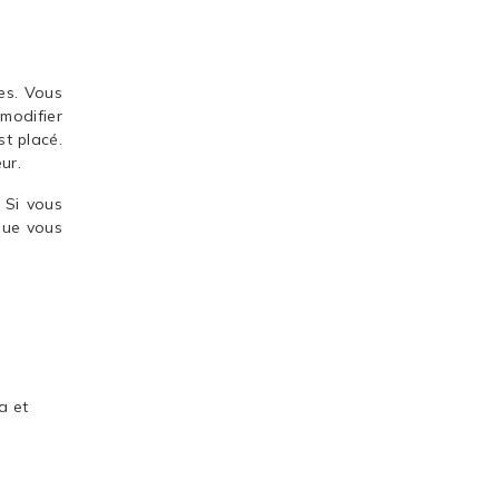
es. Vous
modifier
t placé.
ur.
 Si vous
que vous
a et