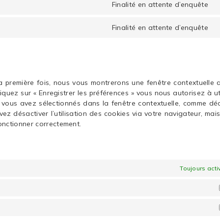
r
Finalité en attente d’enquête
s
C
g
t
f
Finalité en attente d’enquête
s
C
g
t
m
s
d
la première fois, nous vous montrerons une fenêtre contextuelle 
iquez sur « Enregistrer les préférences » vous nous autorisez à uti
 vous avez sélectionnés dans la fenêtre contextuelle, comme déc
ez désactiver l’utilisation des cookies via votre navigateur, mais
fonctionner correctement.
Toujours acti